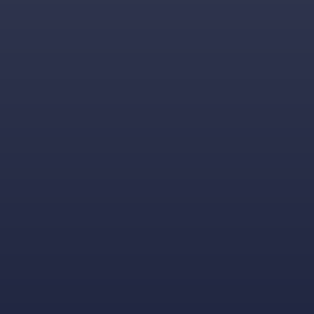
Canlı Poker
Canlı